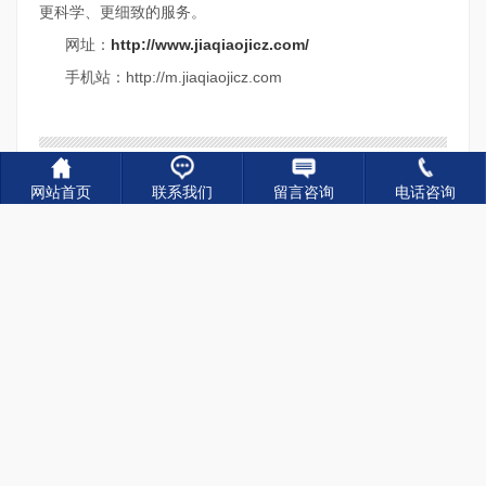
更科学、更细致的服务。
网址：
http://www.jiaqiaojicz.com/
手机站：http://m.jiaqiaojicz.com
关键词：
运梁车生产厂家,运梁车租赁公司,运梁车销售
网站首页
联系我们
留言咨询
电话咨询
上一篇：
智能化架桥机的效率作业模式 落地的保障措施
下一篇：
龙门吊钢丝绳问题的处理方法 轨道式龙门吊销售
相关新闻
轮胎式运梁车转向机构整体构造 200吨运梁车出租
2026-07-06