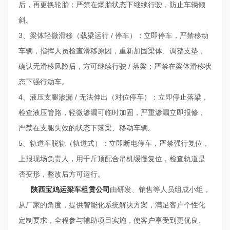
后，再更换轮胎；严禁在爆胎状态下继续行驶，防止车辆倾
斜。
3、梁体轻微滑移（载梁运行 / 停车）：立即停车，严禁移动
车辆，指挥人员检查滑移原因，重新加固梁体、调整支垫，
确认无滑移风险后，方可继续行驶 / 落梁；严禁在梁体滑移状
态下强行动车。
4、液压支腿渗漏 / 无法伸出（对位停车）：立即停止落梁，
检查液压管路，轻微渗漏可临时加固，严重渗漏立即报修，
严禁在支腿失效的状态下落梁、移动车辆。
5、轨道车脱轨（轨道式）：立即断电停车，严禁强行复位，
上报现场负责人，用千斤顶配合吊机缓慢复位，检查轨道是
否变形，整改后方可运行。
陕西宝鸡运梁车租赁公司
由研发、销售等人员组成小组，
从厂家的角度，提供智能化系统解决方案，满足客户个性化
定制要求，全程参与辅助项目实施，使客户享受到更优良、