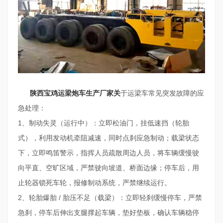
陕西宝鸡运梁炮车生产厂家关
于运梁车常见突发故障的应
急处理：
1、制动失灵（运行中）：立即松油门，挂低速挡（轮胎
式），利用发动机牵阻减速，同时点刹应急制动；载梁状态
下，立即鸣笛警示，指挥人员疏散周边人员，将车辆缓慢驶
向平直、空旷区域，严禁驶向坡道、桥面边缘；停车后，用
止轮器锁死车轮，报修制动系统，严禁继续运行。
2、轮胎爆胎 / 胎压不足（载梁）：立即轻刹缓慢停车，严禁
急刹，停车后伸出支腿撑起车辆，垫好垫板，确认车辆稳停