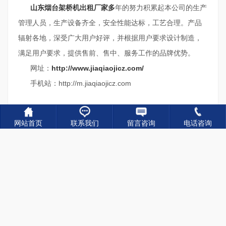
山东烟台架桥机出租厂家多
年的努力积累起本公司的生产
管理人员，生产设备齐全，安全性能达标，工艺合理。产品
辐射各地，深受广大用户好评，并根据用户要求设计制造，
满足用户要求，提供售前、售中、服务工作的品牌优势。
网址：
http://www.jiaqiaojicz.com/
手机站：http://m.jiaqiaojicz.com
网站首页
联系我们
留言咨询
电话咨询
关键词：
架桥机厂家,架桥机出租,架桥机租赁
上一篇：
山东威海架桥机厂家 QJ40m自平衡架桥机的技术改进
下一篇：
辽宁沈阳运梁车厂家 关于运梁车油箱保养常识