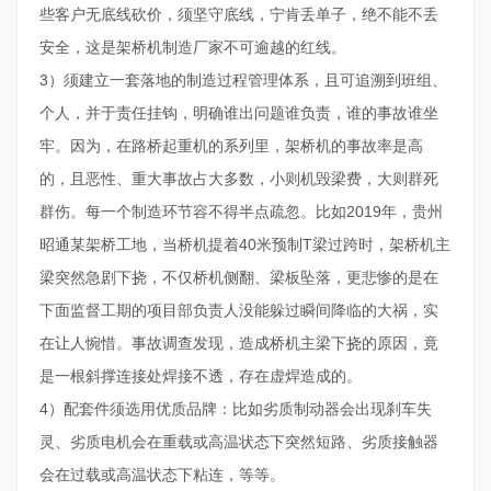
些客户无底线砍价，须坚守底线，宁肯丢单子，绝不能不丢
安全，这是架桥机制造厂家不可逾越的红线。
3）须建立一套落地的制造过程管理体系，且可追溯到班组、
个人，并于责任挂钩，明确谁出问题谁负责，谁的事故谁坐
牢。因为，在路桥起重机的系列里，架桥机的事故率是高
的，且恶性、重大事故占大多数，小则机毁梁费，大则群死
群伤。每一个制造环节容不得半点疏忽。比如2019年，贵州
昭通某架桥工地，当桥机提着40米预制T梁过跨时，架桥机主
梁突然急剧下挠，不仅桥机侧翻、梁板坠落，更悲惨的是在
下面监督工期的项目部负责人没能躲过瞬间降临的大祸，实
在让人惋惜。事故调查发现，造成桥机主梁下挠的原因，竟
是一根斜撑连接处焊接不透，存在虚焊造成的。
4）配套件须选用优质品牌：比如劣质制动器会出现刹车失
灵、劣质电机会在重载或高温状态下突然短路、劣质接触器
会在过载或高温状态下粘连，等等。